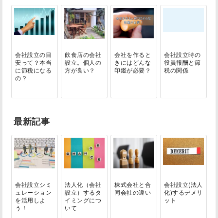
会社設立の目
飲食店の会社
会社を作ると
会社設立時の
安って？本当
設立。個人の
きにはどんな
役員報酬と節
に節税になる
方が良い？
印鑑が必要？
税の関係
の？
最新記事
会社設立シミ
法人化（会社
株式会社と合
会社設立(法人
ュレーション
設立）するタ
同会社の違い
化)するデメリ
を活用しよ
イミングにつ
ット
う！
いて