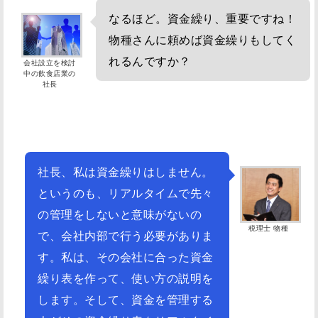
なるほど。資金繰り、重要ですね！
物種さんに頼めば資金繰りもしてく
れるんですか？
会社設立を検討
中の飲食店業の
社長
社長、私は資金繰りはしません。
というのも、リアルタイムで先々
の管理をしないと意味がないの
税理士 物種
で、会社内部で行う必要がありま
す。私は、その会社に合った資金
繰り表を作って、使い方の説明を
します。そして、資金を管理する