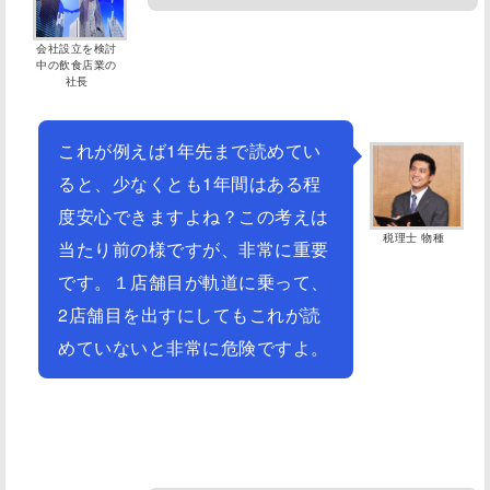
会社設立を検討
中の飲食店業の
社長
これが例えば1年先まで読めてい
ると、少なくとも1年間はある程
度安心できますよね？この考えは
税理士 物種
当たり前の様ですが、非常に重要
です。１店舗目が軌道に乗って、
2店舗目を出すにしてもこれが読
めていないと非常に危険ですよ。