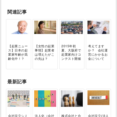
関連記事
【起業ニュー
【女性の起業
2015年初
考えてます
ス】日本の起
事情】起業者
夏、大阪府で
か？ 会社運
業家年齢が高
は増えたがこ
起業家向けコ
営にかかるお
齢化中！？
の先は？
ンテスト開催
金について
最新記事
会社設立シミ
法人化（会社
株式会社と合
会社設立(法人