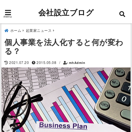
会社設立ブログ
menu
ホーム
起業家ニュース
個人事業を法人化すると何が変わ
る？
2021.07.20
2015.05.08
/
mhAdmin