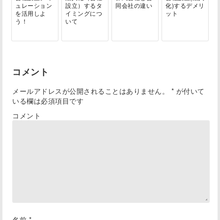
ュレーション
設立）するタ
同会社の違い
化)するデメリ
を活用しよ
イミングにつ
ット
う！
いて
コメント
メールアドレスが公開されることはありません。
*
が付いて
いる欄は必須項目です
コメント
名前
*